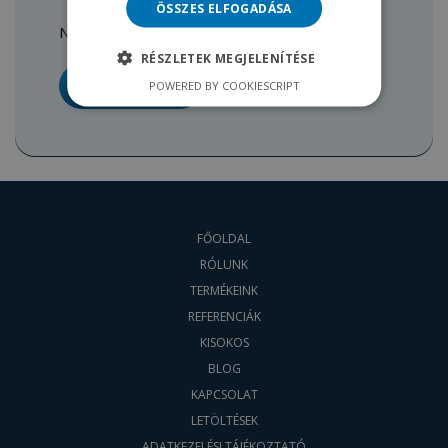
ÖSSZES ELFOGADÁSA
Ne hezitáljon, írjon nekünk.
RÉSZLETEK MEGJELENÍTÉSE
BŐVEBBEN
POWERED BY COOKIESCRIPT
FŐOLDAL
RÓLUNK
TERMÉKEINK
REFERENCIÁK
KISOKOS
BLOG
KAPCSOLAT
LETÖLTÉSEK
ADATKEZELÉSI TÁJÉKOZTATÓ