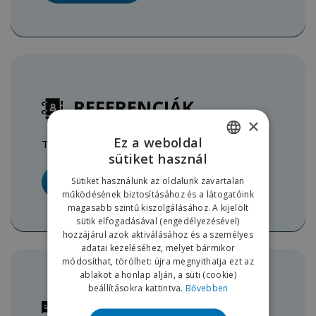
REFERENCIÁK
×
Ez a weboldal
Tekintse meg munkáinkat képekbe foglalva
sütiket használ
HUNGARIAN
Sütiket használunk az oldalunk zavartalan
BŐVEBBEN
ENGLISH
működésének biztosításához és a látogatóink
magasabb szintű kiszolgálásához. A kijelölt
sütik elfogadásával (engedélyezésével)
hozzájárul azok aktiválásához és a személyes
adatai kezeléséhez, melyet bármikor
módosíthat, törölhet: újra megnyithatja ezt az
ablakot a honlap alján, a süti (cookie)
beállításokra kattintva.
Bővebben
KÉRDÉSE VAN?