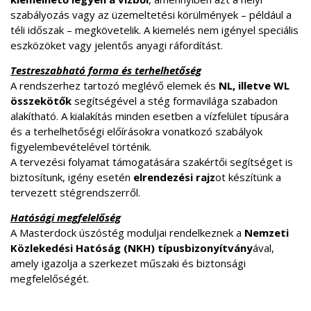
szabályozás vagy az üzemeltetési körülmények – például a
téli időszak – megkövetelik. A kiemelés nem igényel speciális
eszközöket vagy jelentős anyagi ráfordítást.
Testreszabható forma és terhelhetőség
A rendszerhez tartozó meglévő elemek és
NL, illetve WL
összekötők
segítségével a stég formavilága szabadon
alakítható. A kialakítás minden esetben a vízfelület típusára
és a terhelhetőségi előírásokra vonatkozó szabályok
figyelembevételével történik.
A tervezési folyamat támogatására szakértői segítséget is
biztosítunk, igény esetén
elrendezési rajz
ot készítünk a
tervezett stégrendszerről.
Hatósági megfelelőség
A Masterdock úszóstég moduljai rendelkeznek a
Nemzeti
Közlekedési Hatóság (NKH) típusbizonyítvány
ával,
amely igazolja a szerkezet műszaki és biztonsági
megfelelőségét.