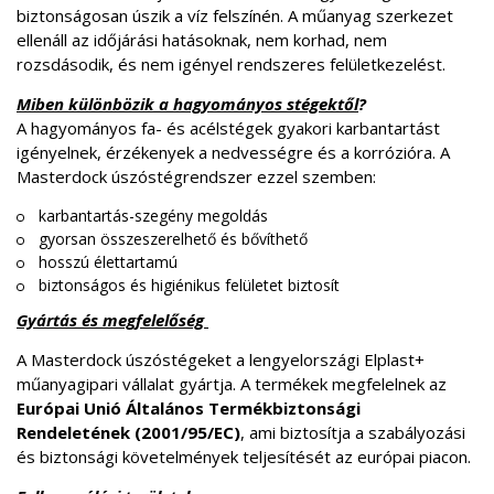
biztonságosan úszik a víz felszínén. A műanyag szerkezet
ellenáll az időjárási hatásoknak, nem korhad, nem
rozsdásodik, és nem igényel rendszeres felületkezelést.
Miben különbözik a hagyományos stégektől
?
A hagyományos fa- és acélstégek gyakori karbantartást
igényelnek, érzékenyek a nedvességre és a korrózióra. A
Masterdock úszóstégrendszer ezzel szemben:
karbantartás-szegény megoldás
gyorsan összeszerelhető és bővíthető
hosszú élettartamú
biztonságos és higiénikus felületet biztosít
Gyártás és megfelelőség
A Masterdock úszóstégeket a lengyelországi Elplast+
műanyagipari vállalat gyártja. A termékek megfelelnek az
Európai Unió Általános Termékbiztonsági
Rendeletének (2001/95/EC)
, ami biztosítja a szabályozási
és biztonsági követelmények teljesítését az európai piacon.