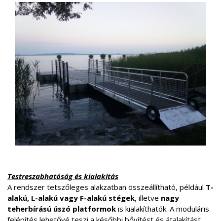
Testreszabhatóság és kialakítás
A rendszer tetszőleges alakzatban összeállítható, például
T-
alakú, L-alakú vagy F-alakú stégek
, illetve
nagy
teherbírású úszó platformok
is kialakíthatók. A moduláris
felépítés lehetővé teszi a későbbi bővítést és átalakítást,