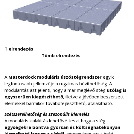
T elrendezés
Tömb elrendezés
A
Masterdock moduláris úszóstégrendszer
egyik
legfontosabb jellemzője a rugalmas bővíthetőség. A
modularitás azt jelenti, hogy a már meglévő stég
utólag is
egyszerűen kiegészíthető
, illetve a jövőben beszerzett
elemekkel bármikor továbbfejleszthető, átalakítható.
Szétszerelhetőség és szezonális kiemelés
A moduláris kialakítás lehetővé teszi, hogy a stég
egységekre bontva gyorsan és költséghatékonyan
kiemelhető legyen a vízből
, amennyiben azt a helyi