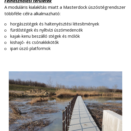
Felhasználási területek
A moduláris kialakítás miatt a Masterdock úszóstégrendszer
többféle célra alkalmazható:
horgászstégek és haltenyésztési létesítmények
fürdőstégek és nyíltvízi úszómedencék
kajak-kenu beszálló stégek és mólók
kishajó- és csónakkikötők
ipari úszó platformok