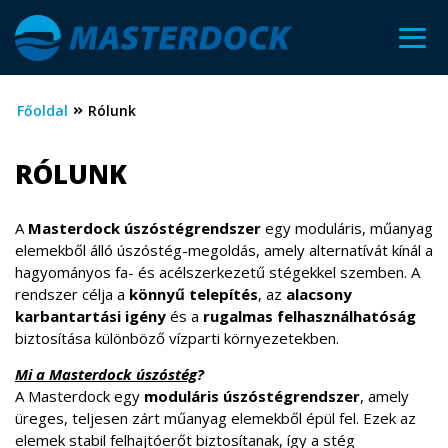
Főoldal
Rólunk
RÓLUNK
A
Masterdock úszóstégrendszer
egy moduláris, műanyag
elemekből álló úszóstég-megoldás, amely alternatívát kínál a
hagyományos fa- és acélszerkezetű stégekkel szemben. A
rendszer célja a
könnyű telepítés
, az
alacsony
karbantartási igény
és a
rugalmas felhasználhatóság
biztosítása különböző vízparti környezetekben.
M
i a Masterdock úszóstég
?
A Masterdock egy
moduláris úszóstégrendszer
, amely
üreges, teljesen zárt műanyag elemekből épül fel. Ezek az
elemek stabil felhajtóerőt biztosítanak, így a stég