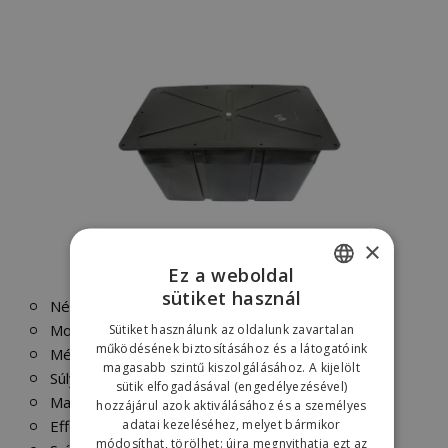
×
Ez a weboldal
sütiket használ
Név: Úszótartály
HUNGARIAN
Modell:
PE650
Sütiket használunk az oldalunk zavartalan
ENGLISH
működésének biztosításához és a látogatóink
Méretek: 113 cm x 64 cm x 65 cm
magasabb szintű kiszolgálásához. A kijelölt
Súly: 17,5 kg
sütik elfogadásával (engedélyezésével)
Maximális terhelhetõség: 300 kg
hozzájárul azok aktiválásához és a személyes
adatai kezeléséhez, melyet bármikor
Effektív terhelhetőség: 260 kg
módosíthat, törölhet: újra megnyithatja ezt az