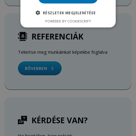
RÉSZLETEK MEGJELENÍTÉSE
POWERED BY COOKIESCRIPT
REFERENCIÁK
Tekintse meg munkáinkat képekbe foglalva
BŐVEBBEN
KÉRDÉSE VAN?
Ne hezitáljon, írjon nekünk.