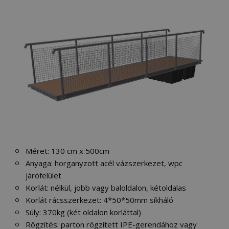
Méret: 130 cm x 500cm
Anyaga: horganyzott acél vázszerkezet, wpc
járófelület
Korlát: nélkül, jobb vagy baloldalon, kétoldalas
Korlát rácsszerkezet: 4*50*50mm síkháló
Súly: 370kg (két oldalon korláttal)
Rögzítés: parton rögzített IPE-gerendához vagy