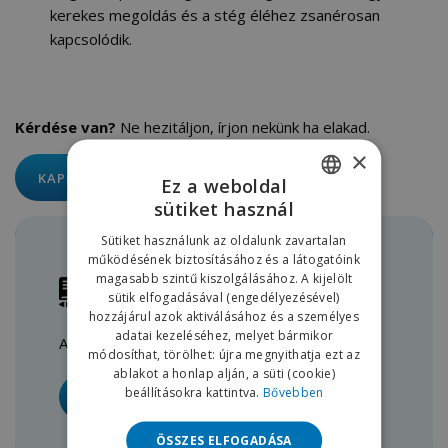
kerekes megoldás és a stég éléhez zsanérosan
kapcsolódik.
Kérdése van?
Ne hezitáljon, írjon nekünk ha elakad.
×
KAPCSOLAT
Ez a weboldal
sütiket használ
HUNGARIAN
Sütiket használunk az oldalunk zavartalan
ENGLISH
működésének biztosításához és a látogatóink
magasabb szintű kiszolgálásához. A kijelölt
KISOKOS
sütik elfogadásával (engedélyezésével)
hozzájárul azok aktiválásához és a személyes
adatai kezeléséhez, melyet bármikor
Amit még biztos tudni akart.
módosíthat, törölhet: újra megnyithatja ezt az
ablakot a honlap alján, a süti (cookie)
beállításokra kattintva.
Bővebben
BŐVEBBEN
ÖSSZES ELFOGADÁSA