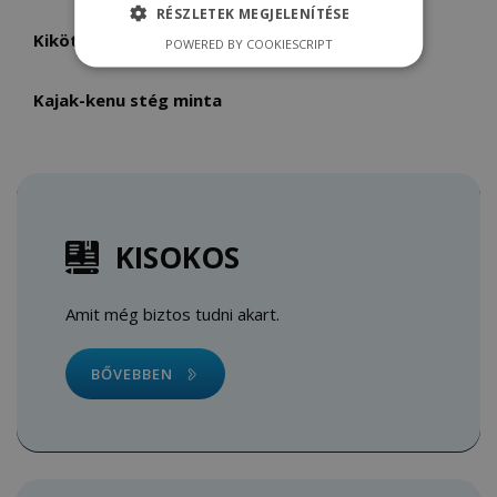
RÉSZLETEK MEGJELENÍTÉSE
Kikötő stég minta
POWERED BY COOKIESCRIPT
Kajak-kenu stég minta
KISOKOS
Amit még biztos tudni akart.
BŐVEBBEN